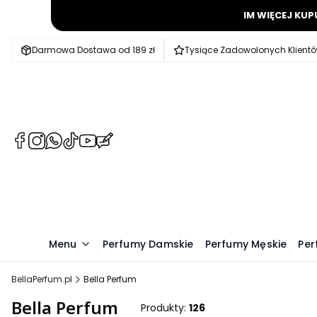
IM WIĘCEJ KUP
Darmowa Dostawa od 189 zł
Tysiące Zadowolonych Klient
(Otwiera
(Otwiera
(Otwiera
(Otwiera
(Otwiera
(Otwiera
się
się
się
się
się
się
w
w
w
w
w
w
nowej
nowej
nowej
nowej
nowej
nowej
karcie)
karcie)
karcie)
karcie)
karcie)
karcie)
Menu
Perfumy Damskie
Perfumy Męskie
Per
BellaPerfum.pl
Bella Perfum
Bella Perfum
Produkty:
126