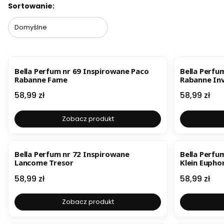
Lista produktów
Sortowanie:
Domyślne
BESTSELLER
Bella Perfum nr 69 Inspirowane Paco
Bella Perfu
Rabanne Fame
Rabanne Inv
Cena
Cena
58,99 zł
58,99 zł
Zobacz produkt
BESTSELLE
Bella Perfum nr 72 Inspirowane
Bella Perfu
Lancome Tresor
Klein Eupho
Cena
Cena
58,99 zł
58,99 zł
Zobacz produkt