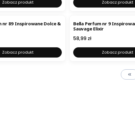
Zobacz produkt
Zobacz produkt
m nr 89 Inspirowane Dolce &
Bella Perfum nr 9 Inspirowa
Sauvage Elixir
Cena
58,99 zł
Zobacz produkt
Zobacz produkt
Wr