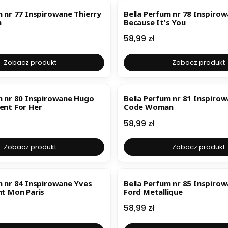
m nr 77 Inspirowane Thierry
Bella Perfum nr 78 Inspiro
n
Because It's You
Cena
58,99 zł
Zobacz produkt
Zobacz produkt
m nr 80 Inspirowane Hugo
Bella Perfum nr 81 Inspiro
ent For Her
Code Woman
Cena
58,99 zł
Zobacz produkt
Zobacz produkt
m nr 84 Inspirowane Yves
Bella Perfum nr 85 Inspiro
nt Mon Paris
Ford Metallique
Cena
58,99 zł