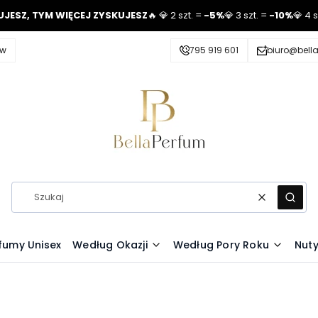
UJESZ, TYM WIĘCEJ ZYSKUJESZ
🔥 💎 2 szt. =
-5%
💎 3 szt. =
-10%
💎 4 
ów
795 919 601
biuro@bell
Wyczyść
Szuka
fumy Unisex
Według Okazji
Według Pory Roku
Nut