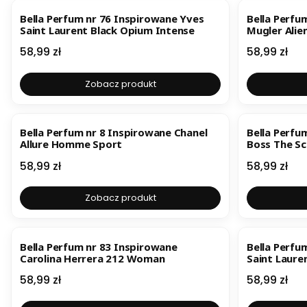
Bella Perfum nr 76 Inspirowane Yves
Bella Perfu
Saint Laurent Black Opium Intense
Mugler Alie
Cena
Cena
58,99 zł
58,99 zł
Zobacz produkt
Bella Perfum nr 8 Inspirowane Chanel
Bella Perfu
Allure Homme Sport
Boss The Sc
Cena
Cena
58,99 zł
58,99 zł
Zobacz produkt
Bella Perfum nr 83 Inspirowane
Bella Perfu
Carolina Herrera 212 Woman
Saint Laure
Cena
Cena
58,99 zł
58,99 zł