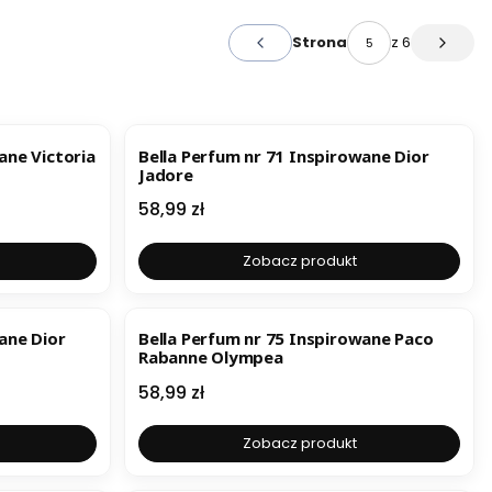
z 6
Strona
Poprzednie produkty
Następ
BESTSELLER
ane Victoria
Bella Perfum nr 71 Inspirowane Dior
Jadore
Cena
58,99 zł
Zobacz produkt
BESTSELLER
ane Dior
Bella Perfum nr 75 Inspirowane Paco
Rabanne Olympea
Cena
58,99 zł
Zobacz produkt