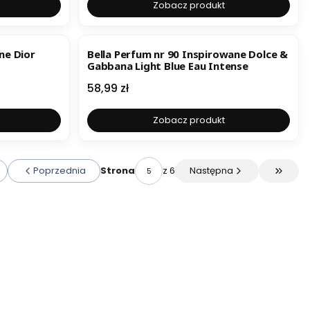
Zobacz produkt
ne Dior
Bella Perfum nr 90 Inspirowane Dolce &
Gabbana Light Blue Eau Intense
Cena
58,99 zł
Zobacz produkt
Poprzednia
z 6
Następna
Strona
óć do pierwszej strony z produktami
Przejdź