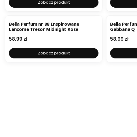
Zobacz produkt
Bella Perfum nr 88 Inspirowane
Bella Perfu
Lancome Tresor Midnight Rose
Gabbana Q
Cena
Cena
58,99 zł
58,99 zł
Zobacz produkt