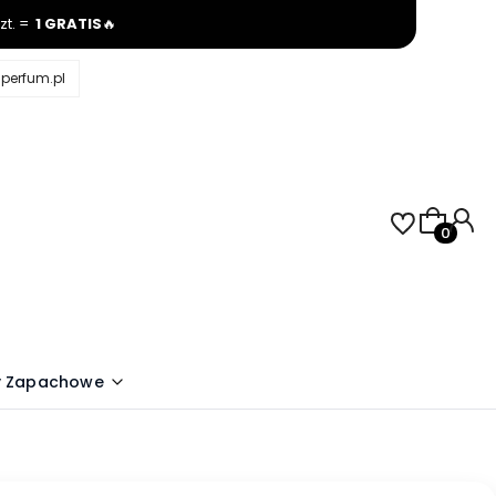
szt. =
1 GRATIS
🔥
aperfum.pl
Produkty 
j
y Zapachowe