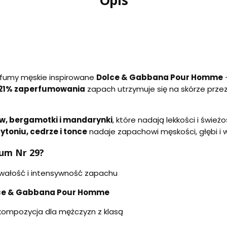
Opis
rfumy męskie inspirowane
Dolce & Gabbana Pour Homme
21% zaperfumowania
zapach utrzymuje się na skórze przez
w, bergamotki i mandarynki
, które nadają lekkości i świe
tytoniu, cedrze i tonce
nadaje zapachowi męskości, głębi i 
fum Nr 29?
wałość i intensywność zapachu
ce & Gabbana Pour Homme
ompozycja dla mężczyzn z klasą