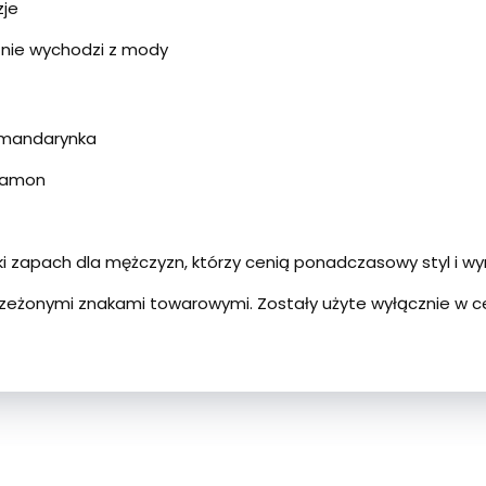
zje
 nie wychodzi z mody
 mandarynka
rdamon
cki zapach dla mężczyzn, którzy cenią ponadczasowy styl i wy
trzeżonymi znakami towarowymi. Zostały użyte wyłącznie w c