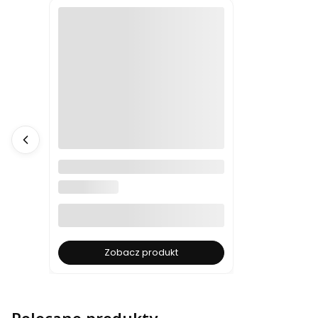
Bella Perfum nr 18 Inspirowane
Tom Ford Oud Wood
BELLA PERFUM
Zobacz produkt
Polecane produkty