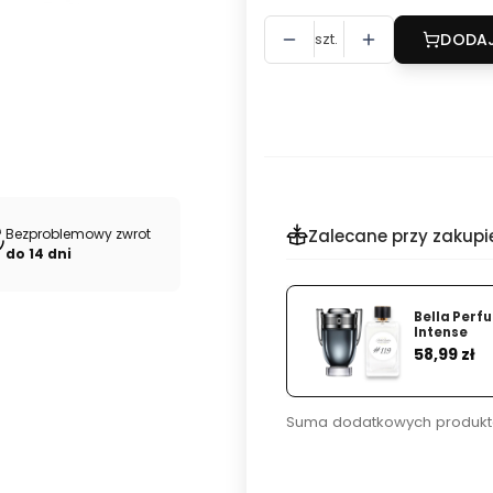
szt.
DODAJ
Bezproblemowy zwrot
Zalecane przy zakupi
do 14 dni
Bella Perf
Intense
Cena
58,99 zł
Suma dodatkowych produkt