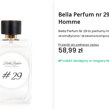
Bella Perfum nr 2
Homme
Bella Perfum Nr 29 to perfumy
aromatyczno-drzewna kompozyc
Przejdź do pełnego opisu
Cena
58,99 zł
Produkt dostępny w magazyni
Wybierz wariant produktu:
Poszczególne warianty mogą ró
*
Pojemność
Wybierz