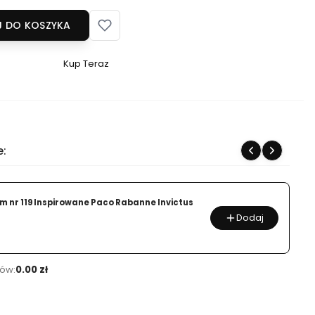
 DO KOSZYKA
Kup Teraz
Szybki
zakup
dla
produktu
Bella
e:
Perfum
nr
29
um nr 119 Inspirowane Paco Rabanne Invictus
Inspirowane
Dodaj
Dolce
&
Gabbana
ów:
0.00 zł
Pour
Homme