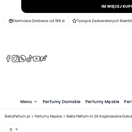
IM WIĘCEJ KUP
Darmowa Dostawa od 189 zł
Tysiące Zadowolonych Klient
(Otwiera
(Otwiera
(Otwiera
(Otwiera
(Otwiera
(Otwiera
się
się
się
się
się
się
w
w
w
w
w
w
nowej
nowej
nowej
nowej
nowej
nowej
karcie)
karcie)
karcie)
karcie)
karcie)
karcie)
Menu
Perfumy Damskie
Perfumy Męskie
Per
BellaPerfum.pl
Perfumy Męskie
Bella Perfum nr 29 Inspirowane Do