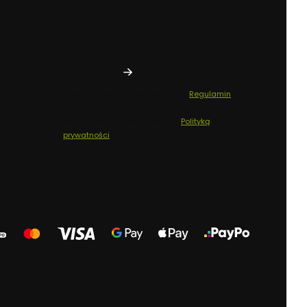
oferty i zyskać dostęp do eksperckich
porad.
Twój adres e-mail
Zapisując się, akceptujesz nasz
Regulamin
(w
zakresie dotyczącym Newslettera). Przetwarzanie
danych odbywa się zgodnie z
Polityką
prywatności
.