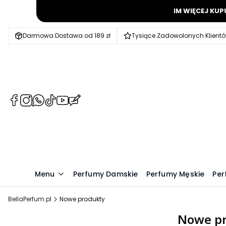
IM WIĘCEJ KUP
Darmowa Dostawa od 189 zł
Tysiące Zadowolonych Klient
(Otwiera
(Otwiera
(Otwiera
(Otwiera
(Otwiera
(Otwiera
się
się
się
się
się
się
w
w
w
w
w
w
nowej
nowej
nowej
nowej
nowej
nowej
karcie)
karcie)
karcie)
karcie)
karcie)
karcie)
Menu
Perfumy Damskie
Perfumy Męskie
Per
BellaPerfum.pl
Nowe produkty
Nowe p