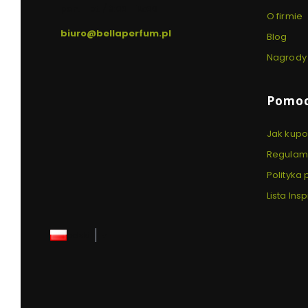
pon. - pt. / 8:00 - 15:00
O firmie
biuro@bellaperfum.pl
Blog
Nagrody 
Pomo
Jak kup
Regulam
Polityka
Lista Insp
polski
zł