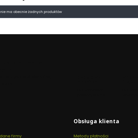
oduktów
i nie ma obecnie żadnych produktów
łych, dopracowanych
ycjami.
i satysfakcji klientów,
DARMOWA
WYSYŁ
WYSYŁKA
CIĄGU
apachu.
Dla zamówień
Dla zam
powyżej 189 PLN
złożonyc
 stopce
Obsługa klienta
 dane firmy
Metody płatności