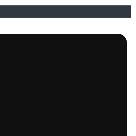
AMY W
BEZPIECZNE
WYGODNA
 24H
PŁATNOŚCI
DOSTAWA
ówień
Dzięki certyfikatowi i
Kurierzy,
h do 15:00
szyfrowaniu SSL
paczkomaty i
punkty odbioru
Newsletter
Zapisz się, aby otrzymywać najlepsze