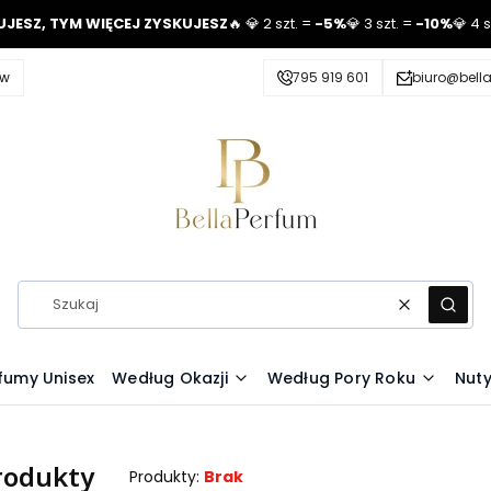
UJESZ, TYM WIĘCEJ ZYSKUJESZ
🔥 💎 2 szt. =
-5%
💎 3 szt. =
-10%
💎 4 
ów
795 919 601
biuro@bell
Wyczyść
Szuka
fumy Unisex
Według Okazji
Według Pory Roku
Nut
rodukty
Produkty:
Brak