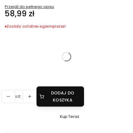
Przejdź do pełnego opisu
Cena
58,99 zł
Zostaly ostatnie egzemplarze!
Wybierz wariant produktu:
Poszczególne warianty mogą różnić się ceną
*
Pojemność
Wybierz
DODAJ DO
szt.
KOSZYKA
Kup Teraz
Szybki
zakup