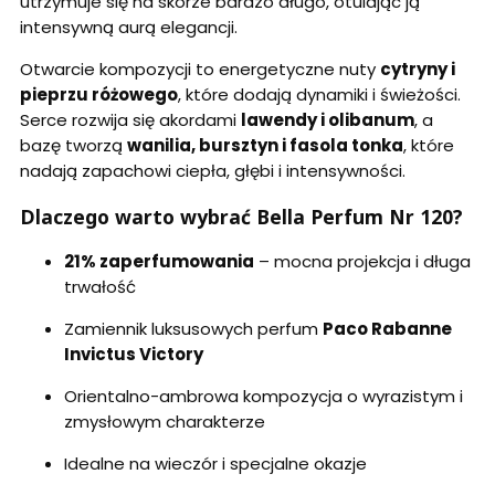
utrzymuje się na skórze bardzo długo, otulając ją
intensywną aurą elegancji.
Otwarcie kompozycji to energetyczne nuty
cytryny i
pieprzu różowego
, które dodają dynamiki i świeżości.
Serce rozwija się akordami
lawendy i olibanum
, a
bazę tworzą
wanilia, bursztyn i fasola tonka
, które
nadają zapachowi ciepła, głębi i intensywności.
Dlaczego warto wybrać Bella Perfum Nr 120?
21% zaperfumowania
– mocna projekcja i długa
trwałość
Zamiennik luksusowych perfum
Paco Rabanne
Invictus Victory
Orientalno-ambrowa kompozycja o wyrazistym i
zmysłowym charakterze
Idealne na wieczór i specjalne okazje