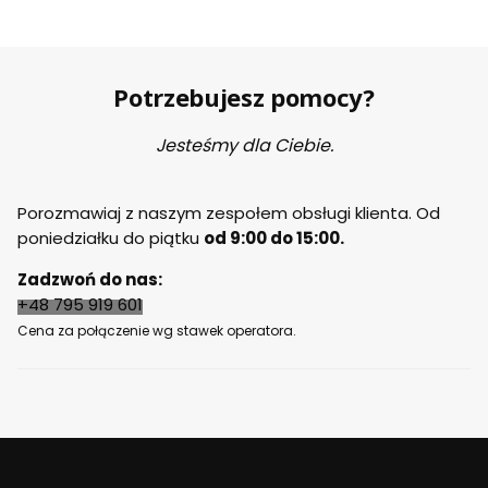
To
m
For
d
Ou
Potrzebujesz pomocy?
d
Wo
od
Jesteśmy dla Ciebie.
Porozmawiaj z naszym zespołem obsługi klienta. Od
poniedziałku do piątku
od 9:00 do 15:00.
Zadzwoń do nas:
+48 795 919 601
Cena za połączenie wg stawek operatora.