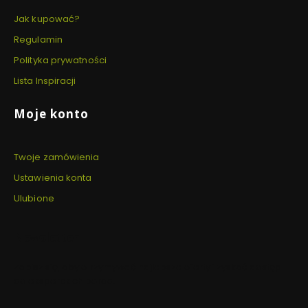
Jak kupować?
Regulamin
Polityka prywatności
Lista Inspiracji
Moje konto
Twoje zamówienia
Ustawienia konta
Ulubione
Newsletter
Zapisz się, aby otrzymywać najlepsze oferty i zyskać dostęp
do eksperckich porad.