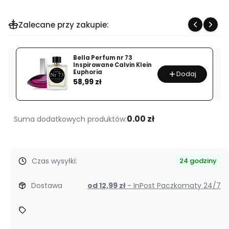
dla
produktu
Zalecane przy zakupie:
Bella
Perfum
nr
Bella Perfum nr 73
120
Inspirowane Calvin Klein
Euphoria
Dodaj
Inspirowane
Cena
58,99 zł
Paco
Rabanne
Invictus
0.00 zł
Suma dodatkowych produktów:
Victory
Czas wysyłki:
24 godziny
Dostawa
od 12,99 zł
- InPost Paczkomaty 24/7