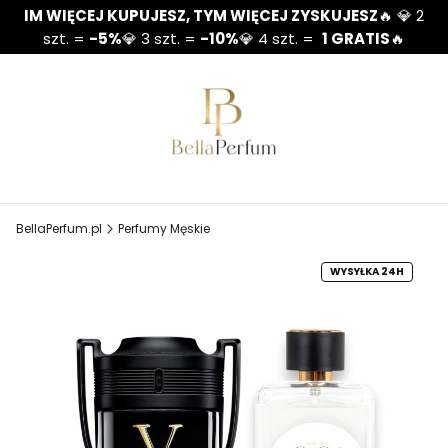
IM WIĘCEJ KUPUJESZ, TYM WIĘCEJ ZYSKUJESZ
🔥 💎 2
szt. =
-5%
💎 3 szt. =
-10%
💎 4 szt. =
1 GRATIS
🔥
BellaPerfum.pl
Perfumy Męskie
WYSYŁKA 24H