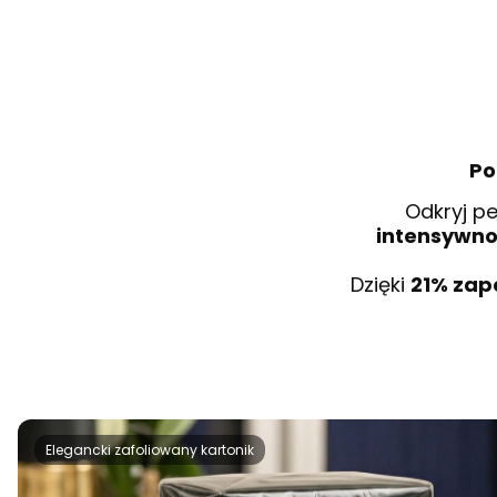
Po
Odkryj p
intensywno
Dzięki
21% za
Elegancki zafoliowany kartonik