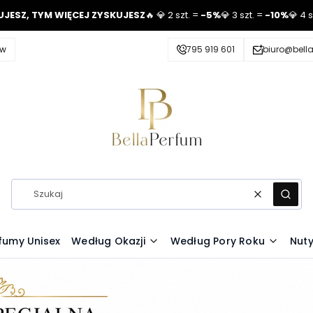
UJESZ, TYM WIĘCEJ ZYSKUJESZ
🔥 💎 2 szt. =
-5%
💎 3 szt. =
-10%
💎 4 
ów
795 919 601
biuro@bell
Wyczyść
Szuka
fumy Unisex
Według Okazji
Według Pory Roku
Nut