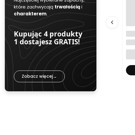
które zachwycają
trwałością
i
charakterem
.
Kupując 4 produkty
Bel
Caro
1 dostajesz GRATIS!
BELL
Zobacz więcej
→