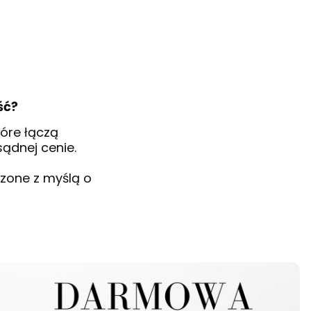
ść?
óre łączą
ądnej cenie.
zone z myślą o