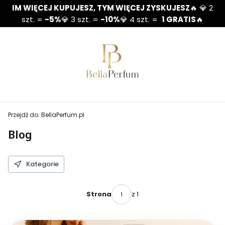
IM WIĘCEJ KUPUJESZ, TYM WIĘCEJ ZYSKUJESZ
🔥 💎 2
szt. =
-5%
💎 3 szt. =
-10%
💎 4 szt. =
1 GRATIS
🔥
Przejdź do:
BellaPerfum.pl
Blog
Kategorie
z 1
Strona