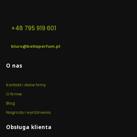
nowej
nowej
nowej
nowej
nowej
nowej
karcie)
karcie)
karcie)
karcie)
karcie)
karcie)
Kontakt
+48 795 919 601
pon. - pt. / 8:00 - 15:00
biuro@bellaperfum.pl
Linki w stopce
O nas
Kontakt i dane firmy
O firmie
Blog
Nagrody i wyróżnienia
Obsługa klienta