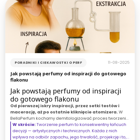
11-08-2025
PORADNIKI I CIEKAWOSTKI O PERF
Jak powstają perfumy od inspiracji do gotowego
flakonu
Jak powstają perfumy od inspiracji
do gotowego flakonu
Od pierwszej iskry inspiracji, przez setki testów i
macerację, aż po ostatnie kliknięcie atomizera.
W
BellaPerfum kochamy demitologizować proces tworzenia
zapachów i pokazywać go krok po kroku — tak, abyś mógł
W skrócie:
Tworzenie perfum to konsekwentny łańcuch
świadomie wybierać kompozycje najlepiej dopasowane
decyzji — artystycznych i technicznych. Każda z nich
do Twojego stylu życia i okazji. W tym przewodniku
wpływa na odbiór zapachu, jego trwałość, projekcję i to,