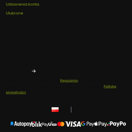
Ustawienia konta
Ulubione
Newsletter
Zapisz się, aby otrzymywać najlepsze oferty i zyskać dostęp
do eksperckich porad.
Twój adres e-mail
Zapisując się, akceptujesz nasz
Regulamin
(w zakresie dotyczącym
Newslettera). Przetwarzanie danych odbywa się zgodnie z
Polityką
prywatności
.
polski
zł